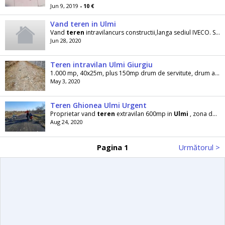
Jun 9, 2019
- 10 €
Vand teren in Ulmi
Vand
teren
intravilancurs constructii,langa sediul IVECO. Suprafata 3000 m2,cu posibilitate de a
Jun 28, 2020
Teren intravilan Ulmi Giurgiu
1.000 mp, 40x25m, plus 150mp drum de servitute, drum asfaltat, între case
May 3, 2020
Teren Ghionea Ulmi Urgent
Proprietar vand
teren
extravilan 600mp in
Ulmi
, zona de case noi , asfalt pana pe
Aug 24, 2020
Pagina 1
Următorul >