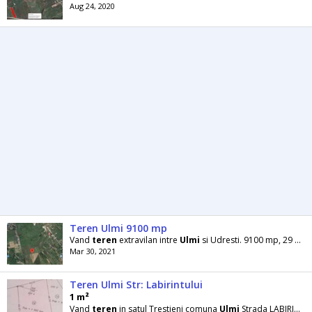
Aug 24, 2020
Teren Ulmi 9100 mp
Vand
teren
extravilan intre
Ulmi
si Udresti. 9100 mp, 29 ml deschidere la drum. Drumul
Mar 30, 2021
Teren Ulmi Str: Labirintului
1 m²
Vand
teren
in satul Trestieni comuna
Ulmi
Strada LABIRINTULUI , cum se termina asfaltul Persoana