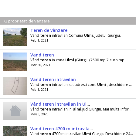
72 proprietati de vanzare
Teren de vânzare
Vând
teren
intravilan Comuna
Ulmi
, Județul Giurgiu.
Feb 1, 2021
Vand teren
Vând
teren
in zona
Ulmi
(Giurgiu) 7500 mp 7 euro mp
Mar 30, 2021
Vand teren intravilan
Vand
teren
intravilan sat udresti com.
Ulmi
, deschidere 12m suprafata 800m
Feb 1, 2021
Vând teren intravilan in Ulmi, Giurgiu
Vând
teren
intravilan in
Ulmi
,jud.Giurgiu. Mai multe informatii,la telefon.
May 3, 2020
Vand teren 4700 m intravilan Ulmi Giurgiu
Vand
teren
4700 m intravilan
Ulmi
Giurgiu Deschidere 24 m