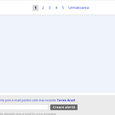
1
2
3
4
5
Urmatoarea
erte prin e-mail pentru cele mai recente
Teren Arad
ula alertele prin e-mail la orice moment.