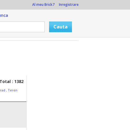
Al meu Brick7
Inregistrare
unca
Total : 1382
Arad
,
Teren