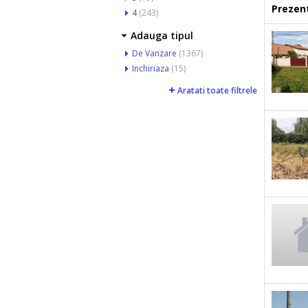
Prezent
4
(243)
Adauga tipul
De Vanzare
(1367)
Inchiriaza
(15)
Aratati toate filtrele