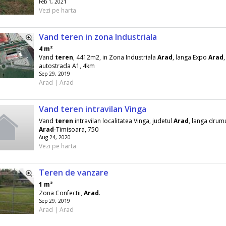
Feb 1, 2021
Vezi pe harta
Vand teren in zona Industriala
4 m²
Vand
teren
, 4412m2, in Zona Industriala
Arad
, langa Expo
Arad
autostrada A1, 4km
Sep 29, 2019
Arad | Arad
Vand teren intravilan Vinga
Vand
teren
intravilan localitatea Vinga, judetul
Arad
, langa drumu
Arad
-Timisoara, 750
Aug 24, 2020
Vezi pe harta
Teren de vanzare
1 m²
Zona Confectii,
Arad
.
Sep 29, 2019
Arad | Arad