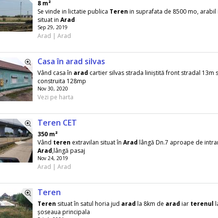
8 m²
Se vinde in lictatie publica
Teren
in suprafata de 8500 mo, arabil i
situat in
Arad
Sep 29, 2019
Arad | Arad
Casa în arad silvas
Vând casa în
arad
cartier silvas strada liniștită front stradal 13m
construita 128mp
Nov 30, 2020
Vezi pe harta
Teren CET
350 m²
Vând
teren
extravilan situat în
Arad
lângă Dn.7 aproape de intra
Arad
,lângă pasaj
Nov 24, 2019
Arad | Arad
Teren
Teren
situat în satul horia jud
arad
la 8km de
arad
iar
terenul
l
șoseaua principala