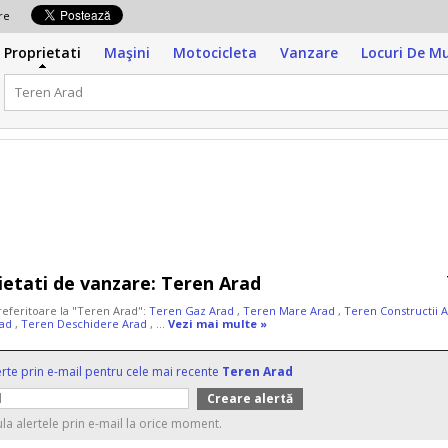
zare
Proprietati
Maşini
Motocicleta
Vanzare
Locuri De M
ietati de vanzare:
Teren Arad
 referitoare la "Teren Arad":
Teren Gaz Arad
,
Teren Mare Arad
,
Teren Constructii 
rad
,
Teren Deschidere Arad
, ...
Vezi mai multe »
erte prin e-mail pentru cele mai recente
Teren Arad
ula alertele prin e-mail la orice moment.