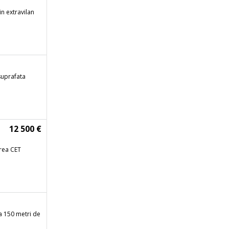
n extravilan
 suprafata
12 500 €
rea CET
a 150 metri de