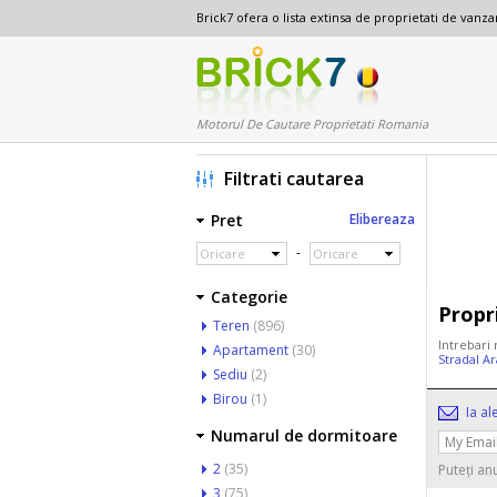
Brick7 ofera o lista extinsa de proprietati de van
Motorul De Cautare Proprietati Romania
Filtrati cautarea
Pret
Elibereaza
-
Oricare
Oricare
Categorie
Propr
Teren
(896)
Intrebari
Apartament
(30)
Stradal A
Sediu
(2)
Birou
(1)
Ia al
Numarul de dormitoare
2
(35)
Puteți an
3
(75)