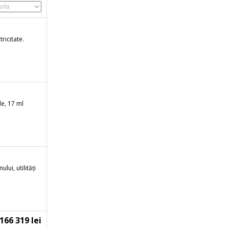
tricitate.
e, 17 ml
ui, utilități
166 319 lei