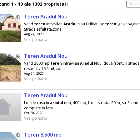
and 1 - 10 ale 1382
proprietati
Teren Aradul Nou
Vand
teren
intravilan,
Aradul
Nou.Utilitati pe
teren
: gaz,apa,elec
Strada asfaltata,zona
Aug 24, 2020
Vezi pe harta
Teren Aradul Nou
Vand 2000 mp
teren
intravilan
Aradul
Nou, două fronturi stradal
respectiv 16,5 ml, zona
Aug 24, 2020
Vezi pe harta
Teren Aradul Nou
Loc de casa in
aradul
nou, 400 mp, front stradal 20 m, str Economul
complete in fata
Oct 20, 2020
Vezi pe harta
Teren 8.500 mp