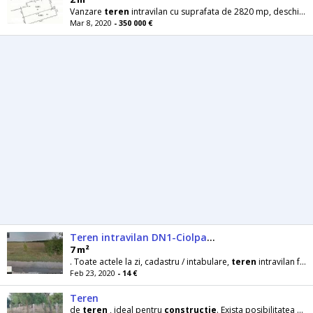
Vanzare
teren
intravilan cu suprafata de 2820 mp, deschidere 15 m la un front stradal. Pe
Mar 8, 2020
- 350 000 €
Teren intravilan DN1-Ciolpani 30km de ideal investie
7 m²
. Toate actele la zi, cadastru / intabulare,
teren
intravilan fara restrictii de
Feb 23, 2020
- 14 €
Teren
de
teren
, ideal pentru
constructie
. Exista posibilitatea de racordare la reteaua comunala de apa si