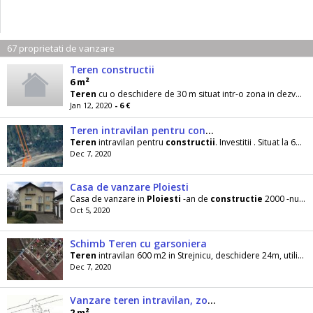
67 proprietati de vanzare
Teren constructii
6 m²
Teren
cu o deschidere de 30 m situat intr-o zona in dezvoltare la 1,5 km de dn1 Bucuresti
Jan 12, 2020
- 6 €
Teren intravilan pentru constructii in prahova slanic
Teren
intravilan pentru
constructii
. Investitii . Situat la 60 km de bucuresti . 30 km de
Dec 7, 2020
Casa de vanzare Ploiesti
Casa de vanzare in
Ploiesti
-an de
constructie
2000 -numar de etaje:2 (P+2) -suprafata
Oct 5, 2020
Schimb Teren cu garsoniera
Teren
intravilan 600 m2 in Strejnicu, deschidere 24m, utilitati -
Dec 7, 2020
Vanzare teren intravilan, zona sud, Ploiesti
2 m²