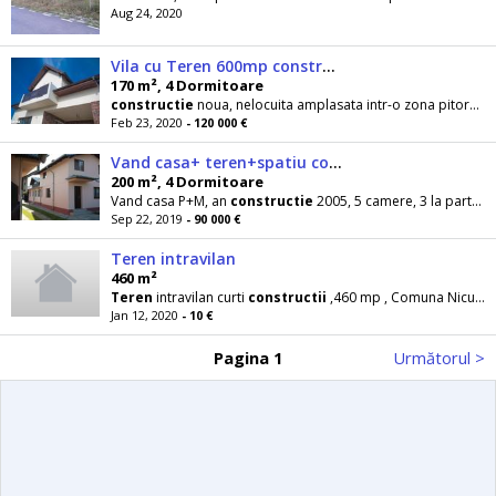
Aug 24, 2020
Vila cu Teren 600mp constructie NOUA in
170 m², 4 Dormitoare
constructie
noua, nelocuita amplasata intr-o zona pitoreasca cu o vedere deosebita catre
Feb 23, 2020
- 120 000 €
Vand casa+ teren+spatiu comercial la 10 Km de Ploiesti
200 m², 4 Dormitoare
Vand casa P+M, an
constructie
2005, 5 camere, 3 la parter si 2 la mansarda, bucatarie, camara
Sep 22, 2019
- 90 000 €
Teren intravilan
460 m²
Teren
intravilan curti
constructii
,460 mp , Comuna Niculesti, Jud.Dambovita (langa com.Peris
Jan 12, 2020
- 10 €
Pagina 1
Următorul >