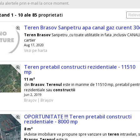
ula alertele prin e-mail la orice moment.
and 1 - 10 ale 85
proprietati
Teren Brasov Sanpetru apa canal gaz curent 3
Teren
Brasov
Sanpetru ,cu toate utilitatile in fata ,inclusiv CANA
cartier
Aug 17, 2020
Vezi pe harta
Teren pretabil constructi rezidentiale - 11510
mp
11 m²
din
Brasov
.
Terenul
este in marime de 11510 mp, pretabil pent
rezidentiale sau
constructii
Jun 2, 2019
Braşov | Braşov
OPORTUNITATE !!! Teren pretabil constructi
rezidentiale - 8000 mp
8 m²
iAdvise imobiliare va propune spre vanzare un
teren
intravilan, s
Brasov
.
Terenul
este in