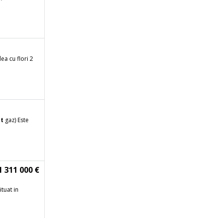
ea cu flori 2
t
gaz) Este
1 311 000 €
ituat in