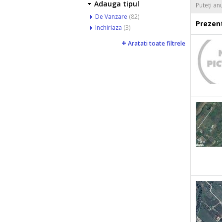
Adauga tipul
Puteți an
De Vanzare
(82)
Prezent
Inchiriaza
(3)
Aratati toate filtrele