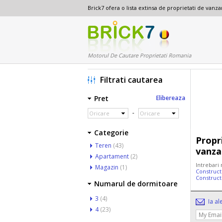
Brick7 ofera o lista extinsa de proprietati de van
Motorul De Cautare Proprietati Romania
Filtrati cautarea
Pret
Elibereaza
-
Oricare
Oricare
Categorie
Propr
Teren
(43)
vanza
Apartament
(2)
Intrebari
Magazin
(1)
Construct
Construct
Numarul de dormitoare
3
(4)
Ia al
4
(23)