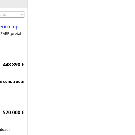
0euro mp
LIZARE ,pretabil
448 890 €
ru
constructii
520 000 €
ituat in