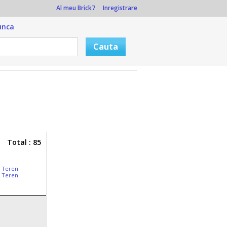
Al meu Brick7
Inregistrare
unca
Total : 85
,
Teren
,
Teren