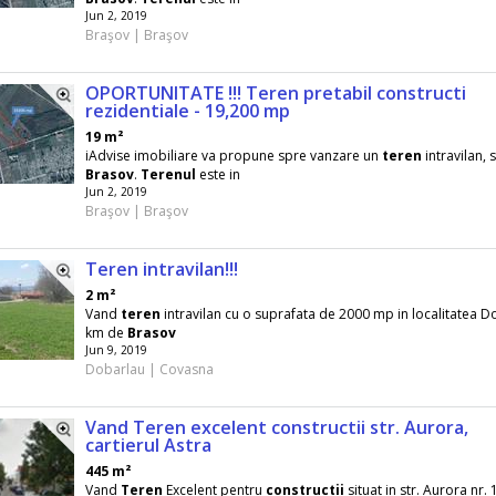
Jun 2, 2019
Braşov | Braşov
OPORTUNITATE !!! Teren pretabil constructi
rezidentiale - 19,200 mp
19 m²
iAdvise imobiliare va propune spre vanzare un
teren
intravilan, s
Brasov
.
Terenul
este in
Jun 2, 2019
Braşov | Braşov
Teren intravilan!!!
2 m²
Vand
teren
intravilan cu o suprafata de 2000 mp in localitatea D
km de
Brasov
Jun 9, 2019
Dobarlau | Covasna
Vand Teren excelent constructii str. Aurora,
cartierul Astra
445 m²
Vand
Teren
Excelent pentru
constructii
situat in str. Aurora nr. 1