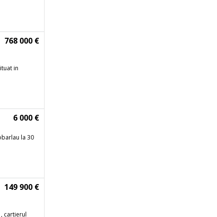
768 000 €
ituat in
6 000 €
obarlau la 30
149 900 €
, cartierul