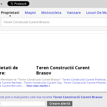
zare
Proprietati
Maşini
Motocicleta
Vanzare
Locuri De M
ietati de
Teren Constructii Curent
re:
Brasov
 referitoare la "Teren Constructii Curent Brasov":
Teren Constructii Curent Prahova
ii Curent Harman
,
Teren Constructii Curent Cluj
,
Teren Constructii Curent Ploiesti
ii Curent Berceni
, ...
Vezi mai multe »
erte prin e-mail pentru cele mai recente
Teren Constructii Curent Brasov