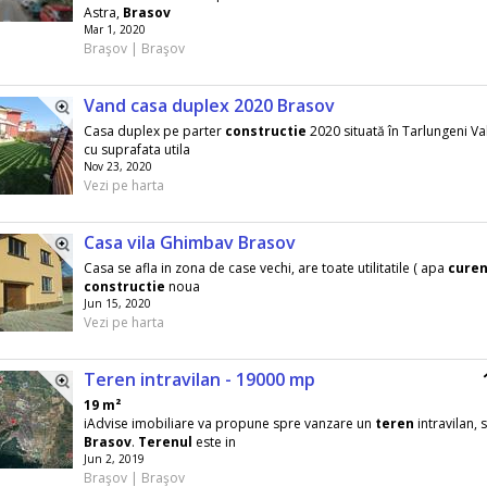
Astra,
Brasov
Mar 1, 2020
Braşov | Braşov
Vand casa duplex 2020 Brasov
Casa duplex pe parter
constructie
2020 situată în Tarlungeni Val
cu suprafata utila
Nov 23, 2020
Vezi pe harta
Casa vila Ghimbav Brasov
Casa se afla in zona de case vechi, are toate utilitatile ( apa
curen
constructie
noua
Jun 15, 2020
Vezi pe harta
Teren intravilan - 19000 mp
19 m²
iAdvise imobiliare va propune spre vanzare un
teren
intravilan, s
Brasov
.
Terenul
este in
Jun 2, 2019
Braşov | Braşov