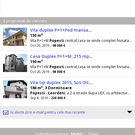
3 proprietati de vanzare
Vila duplex P+1+Pod mansardabil 215mp curte
150 m²
Vila P+1+M
Popesti
central,casa se vinde complet finisata la cheie.Constructie noua 2018 pe cadre
Oct 20, 2019
- 98 000 €
Casa Duplex P+1+M ,215 mp teren
150 m²
Vila P+1+M
Popesti
central,casa se vinde complet finisata la cheie.Constructie noua 2018 pe cadre
Oct 20, 2019
- 98 000 €
Vila tip duplex 2015, Sos Oltenitei, intrare Popeşti Leordeni-LIdl
180 m², 3 Dormitoare
Popesti
-
Leordeni
, a 2 a strada dupa LIDl, cu arhitectura deosebita, construit în anul 2015, amplasat
Sep 8, 2019
- 220 000 €
Ia alerte prin e-mail pentru cele mai recente
Schimba vederea:
Mobil
|
Clasic