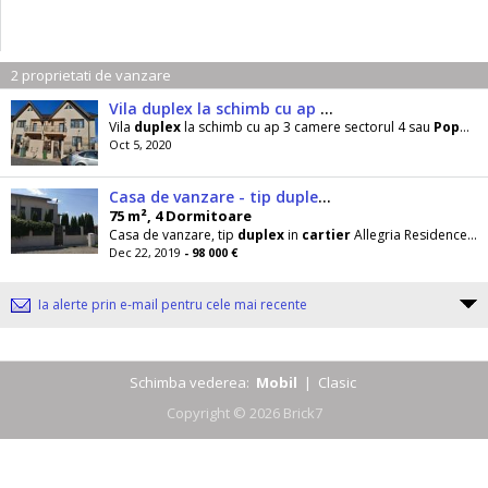
2 proprietati de vanzare
Vila duplex la schimb cu ap 3 camere
Vila
duplex
la schimb cu ap 3 camere sectorul 4 sau
Popesti
Oct 5, 2020
Casa de vanzare - tip duplex - toatal utilata si mobilata
75 m², 4 Dormitoare
Casa de vanzare, tip
duplex
in
cartier
Allegria Residence, strada Mierlei. Adresa sos oltenitei
Dec 22, 2019
- 98 000 €
Ia alerte prin e-mail pentru cele mai recente
Schimba vederea:
Mobil
|
Clasic
Copyright © 2026 Brick7