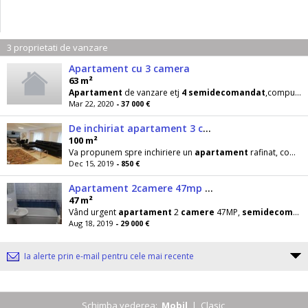
3 proprietati de vanzare
Apartament cu 3 camera
63 m²
Apartament
de vanzare etj
4
semidecomandat
,compus din 3
Mar 22, 2020
- 37 000 €
De inchiriat apartament 3 camere Turda 1 Mai
100 m²
Va propunem spre inchiriere un
apartament
rafinat, complet amenajat, situat intr-un imobil din 2005
Dec 15, 2019
- 850 €
Apartament 2camere 47mp micro3,sau schimb cu casă jud.,alba!
47 m²
Vând urgent
apartament
2
camere
47MP,
semidecomandat
Aug 18, 2019
- 29 000 €
Ia alerte prin e-mail pentru cele mai recente
Schimba vederea:
Mobil
|
Clasic