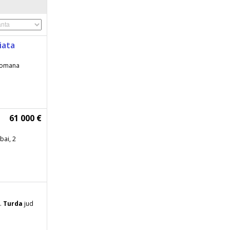
iata
 Romana
61 000 €
bai, 2
.
Turda
jud