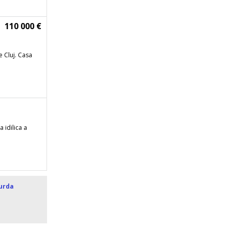
110 000 €
e Cluj. Casa
 idilica a
urda