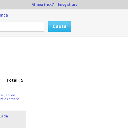
Al meu Brick7
Inregistrare
unca
Total : 5
rda
,
Teren
nt 2 Camere
urda