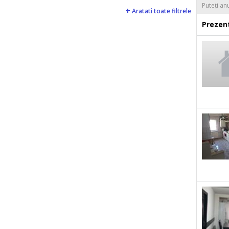
Puteți an
Aratati toate filtrele
Prezent