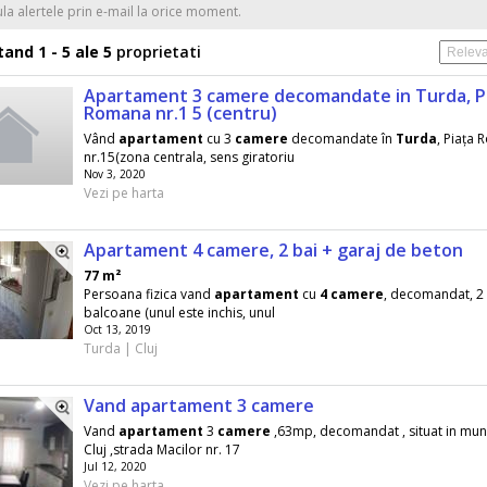
ula alertele prin e-mail la orice moment.
and 1 - 5 ale 5
proprietati
Apartament 3 camere decomandate in Turda, P
Romana nr.1 5 (centru)
Vând
apartament
cu 3
camere
decomandate în
Turda
, Piața
nr.15(zona centrala, sens giratoriu
Nov 3, 2020
Vezi pe harta
Apartament 4 camere, 2 bai + garaj de beton
77 m²
Persoana fizica vand
apartament
cu
4
camere
, decomandat, 2 
balcoane (unul este inchis, unul
Oct 13, 2019
Turda | Cluj
Vand apartament 3 camere
Vand
apartament
3
camere
,63mp, decomandat , situat in mun
Cluj ,strada Macilor nr. 17
Jul 12, 2020
Vezi pe harta