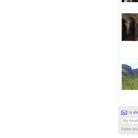
Ia al
Puteți an