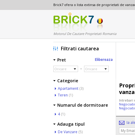
Brick7 ofera o lista extinsa de proprietati de van
Motorul De Cautare Proprietati Romania
Filtrati cautarea
Pret
Elibereaza
-
Oricare
Oricare
Categorie
Propr
Apartament
(3)
vanza
Teren
(1)
Intrebari
Negociabi
Numarul de dormitoare
Negociabi
4
(1)
Ia al
Adauga tipul
De Vanzare
(5)