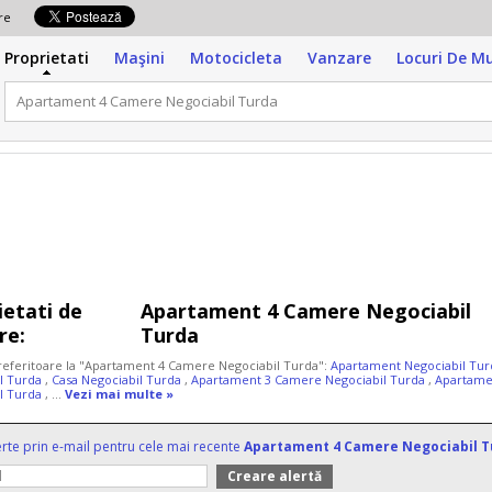
zare
Proprietati
Maşini
Motocicleta
Vanzare
Locuri De M
ietati de
Apartament 4 Camere Negociabil
re:
Turda
 referitoare la "Apartament 4 Camere Negociabil Turda":
Apartament Negociabil Tu
l Turda
,
Casa Negociabil Turda
,
Apartament 3 Camere Negociabil Turda
,
Apartame
l Turda
, ...
Vezi mai multe »
erte prin e-mail pentru cele mai recente
Apartament 4 Camere Negociabil T