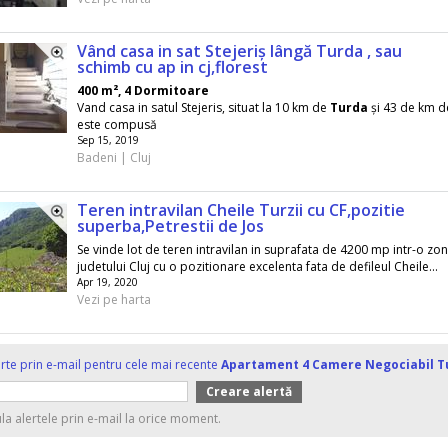
Vând casa in sat Stejeriș lângă Turda , sau
schimb cu ap in cj,florest
400 m², 4 Dormitoare
Vand casa in satul Stejeris, situat la 10 km de
Turda
și 43 de km d
este compusă
Sep 15, 2019
Badeni | Cluj
Teren intravilan Cheile Turzii cu CF,pozitie
superba,Petrestii de Jos
Se vinde lot de teren intravilan in suprafata de 4200 mp intr-o zona
judetului Cluj cu o pozitionare excelenta fata de defileul Cheile...
Apr 19, 2020
Vezi pe harta
erte prin e-mail pentru cele mai recente
Apartament 4 Camere Negociabil T
ula alertele prin e-mail la orice moment.