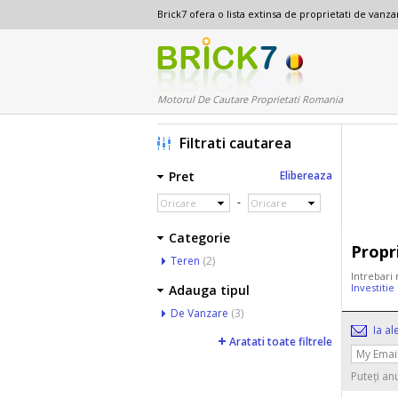
Brick7 ofera o lista extinsa de proprietati de van
Motorul De Cautare Proprietati Romania
Filtrati cautarea
Pret
Elibereaza
-
Oricare
Oricare
Categorie
Propr
Teren
(2)
Intrebari 
Investiti
Adauga tipul
De Vanzare
(3)
Ia al
Aratati toate filtrele
Puteți an