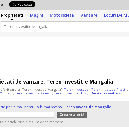
zare
Proprietati
Maşini
Motocicleta
Vanzare
Locuri De M
ietati de vanzare:
Teren Investitie Mangalia
referitoare la "Teren Investitie Mangalia":
Teren Investitie
,
Teren Investitie Pitesti
,
e Otopeni
,
Teren Investitie Ploiesti
,
Teren Investitie Ilfov
, ...
Vezi mai multe »
erte prin e-mail pentru cele mai recente
Teren Investitie Mangalia
ula alertele prin e-mail la orice moment.