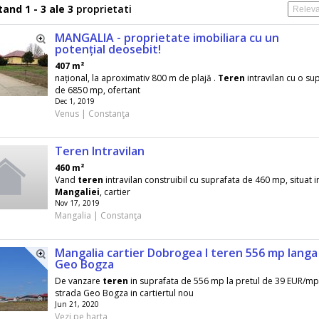
and 1 - 3 ale 3
proprietati
MANGALIA - proprietate imobiliara cu un
potențial deosebit!
407 m²
național, la aproximativ 800 m de plajă .
Teren
intravilan cu o su
de 6850 mp, ofertant
Dec 1, 2019
Venus | Constanţa
Teren Intravilan
460 m²
Vand
teren
intravilan construibil cu suprafata de 460 mp, situat 
Mangaliei
, cartier
Nov 17, 2019
Mangalia | Constanţa
Mangalia cartier Dobrogea I teren 556 mp langa 
Geo Bogza
De vanzare
teren
in suprafata de 556 mp la pretul de 39 EUR/m
strada Geo Bogza in cartiertul nou
Jun 21, 2020
Vezi pe harta