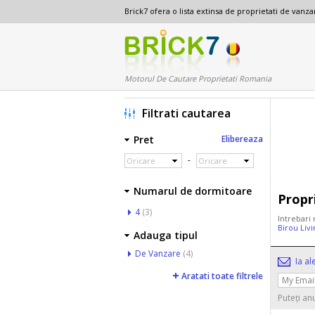
Brick7 ofera o lista extinsa de proprietati de van
Motorul De Cautare Proprietati Romania
Filtrati cautarea
Pret
Elibereaza
-
Oricare
Oricare
Numarul de dormitoare
Propr
4
(3)
Intrebari 
Birou Liv
Adauga tipul
De Vanzare
(4)
Ia al
Aratati toate filtrele
Puteți an