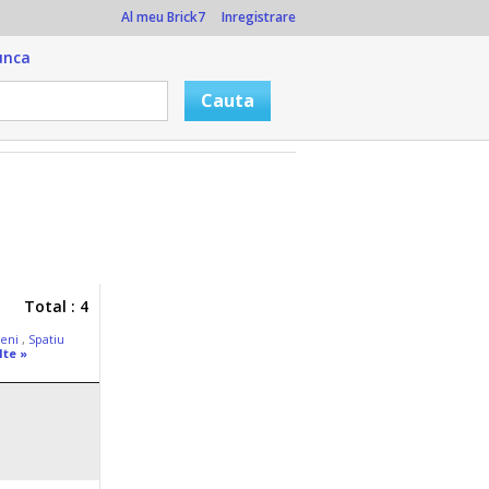
Al meu Brick7
Inregistrare
unca
Total : 4
peni
,
Spatiu
lte »