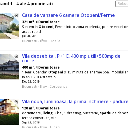
and 1 - 4 ale 4
proprietati
Casa de vanzare 6 camere Otopeni/Ferme
321 m², 4 Dormitoare
Suntem in
Otopeni
, Ferme intr-o zona excelenta, printre vecini de 
acces rapid
Jul 28, 2019
Bucuresti - Ilfov , Odaile
Vila deosebita , P+1 E, 400 mp utili+500mp de
curte
400 m², 4 Dormitoare
"Henri Coanda"
Otopeni
si 15 minute de Therme Spa. Imobilul a 
in anul 2014 si este o
Dec 22, 2019
Bucuresti - Ilfov , Corbeanca
Vila noua, luminoasa, la prima inchiriere - padur
120 m², 4 Dormitoare
dormitoare,
living
, 2 bai, 1 dressing, bucatarie,
spatiu
de depozit
terasa construita, vila
Sep 22, 2019
Bucuresti - Ilfov , Tunari