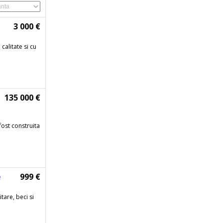
3 000 €
calitate si cu
135 000 €
fost construita
e
999 €
are, beci si