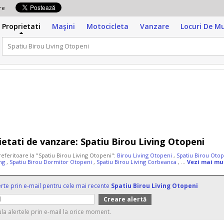
zare
Proprietati
Maşini
Motocicleta
Vanzare
Locuri De M
ietati de vanzare:
Spatiu Birou Living Otopeni
referitoare la "Spatiu Birou Living Otopeni":
Birou Living Otopeni
,
Spatiu Birou Oto
ing
,
Spatiu Birou Dormitor Otopeni
,
Spatiu Birou Living Corbeanca
, ...
Vezi mai mu
erte prin e-mail pentru cele mai recente
Spatiu Birou Living Otopeni
ula alertele prin e-mail la orice moment.