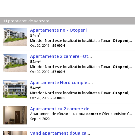
11 proprietati de vanzare
Apartamente noi- Otopeni
54 m²
Mirador Nord este localizat in localitatea Tunari-
Otopeni
, Strada Codrului Nr 1. In cadrul acestui
Oct 20, 2019
- 59 000 €
Apartamente 2 camere--Otopeni
52 m²
Mirador Nord este localizat in localitatea Tunari-
Otopeni
, Strada Codrului Nr 1. In cadrul acestui
Oct 20, 2019
- 57 000 €
Apartamente Nord complet finisate- Otopeni
54 m²
Mirador Nord este localizat in localitatea Tunari-
Otopeni
, Strada Codrului Nr 1. In cadrul acestui
Oct 20, 2019
- 62 000 €
Apartament cu 2 camere de vanzare
Apartament de vânzare cu doua
camere
Ofer comision 0 agențiilor . Multumesc Apartamentul
Sep 14, 2020
Vand apartament doua camere Snagov