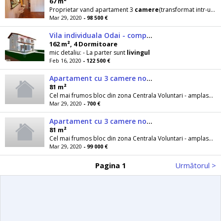
67 m²
Proprietar vand apartament 3
camere
(transformat intr-unul cu un dormitor, si un
Mar 29, 2020
- 98 500 €
Vila individuala Odai - compartimentare ideala
162 m², 4 Dormitoare
mic detaliu: - La parter sunt
livingul
Feb 16, 2020
- 122 500 €
Apartament cu 3 camere nou, superb finisat, ZERO % comision cumparare
81 m²
Cel mai frumos bloc din zona Centrala Voluntari - amplasat intre Padurile Andronache si Cretuleasca, este un proiect marca inconfundabila a PURAN...
Mar 29, 2020
- 700 €
Apartament cu 3 camere nou, superb finisat, ZERO % comision cumparare
81 m²
Cel mai frumos bloc din zona Centrala Voluntari - amplasat intre Padurile Andronache si Cretuleasca, este un proiect marca inconfundabila a PURAN...
Mar 29, 2020
- 99 000 €
Pagina 1
Următorul >