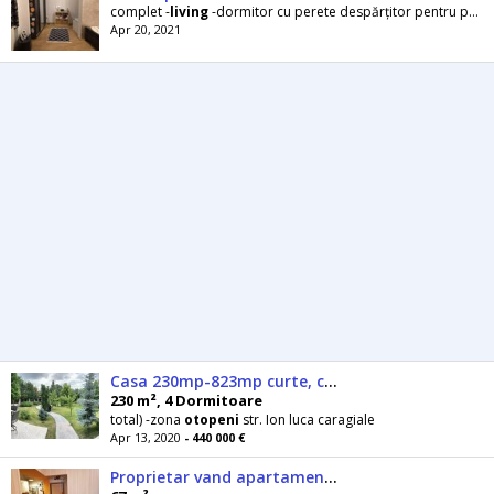
complet -
living
-dormitor cu perete despărțitor pentru pat copil - baie - hol intre baie dormitor
Apr 20, 2021
Casa 230mp-823mp curte, complet mobilata 2019
230 m², 4 Dormitoare
total) -zona
otopeni
str. Ion luca caragiale
Apr 13, 2020
- 440 000 €
Proprietar vand apartament 3 camere ( Unirii )