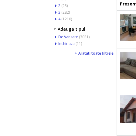
Prezent
2
(23)
3
(282)
4
(1210)
Adauga tipul
De Vanzare
(3031)
Inchiriaza
(11)
Aratati toate filtrele