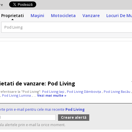
zare
Proprietati
Maşini
Motocicleta
Vanzare
Locuri De M
ietati de vanzare:
Pod Living
referitoare la "Pod Living":
Pod Living Iași
,
Pod Living Dâmbovița
,
Pod Living Bacău
i
,
Pod Living Lumina
, ...
Vezi mai multe »
erte prin e-mail pentru cele mai recente
Pod Living
ula alertele prin e-mail la orice moment.