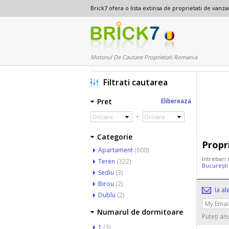
Brick7 ofera o lista extinsa de proprietati de van
Motorul De Cautare Proprietati Romania
Filtrati cautarea
Pret
Elibereaza
-
Oricare
Oricare
Categorie
Propr
Apartament
(600)
Intrebari 
Teren
(322)
Bucureșt
Sediu
(3)
Birou
(2)
Ia al
Dublu
(2)
Numarul de dormitoare
Puteți an
1
(3)