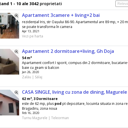
and 1 - 10 ale 3042
proprietati
Apartament 3camere + living+2 bai
rezidențial Iris, str Oașului 86-90. Apartamentul are 89 mp, + 20
se poate transforma în camera
Apr 13, 2021
Vezi pe harta
Apartament 2 dormitoare+living, Gh Doja
54 m²
Apartament confort I sporit, compus din 2 dormitoare, bucatarie
baie cu geam si balcon
Jan 26, 2020
Zalău | Sălaj
CASA SINGLE, living cu zona de dining, Magurele
62 m², 3 Dormitoare
este de 62 mp, plus
pod
pt depozitare, locuinta situata in zona re
Bragadiru, zona noua
Feb 16, 2020
Turnu Magurele | Teleorman