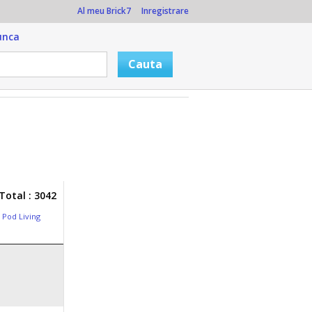
Al meu Brick7
Inregistrare
unca
Total : 3042
,
Pod Living