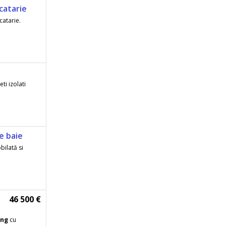
catarie
catarie.
ti izolati
e baie
bilată si
46 500 €
ing
cu