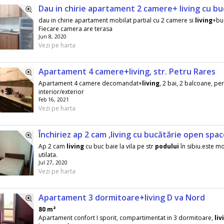
Dau in chirie apartament 2 camere+ living cu bu
dau in chirie apartament mobilat partial cu 2 camere si
living
+bu
Fiecare camera are terasa
Jun 8, 2020
Vezi pe harta
Apartament 4 camere+living, str. Petru Rares
Apartament 4 camere decomandat+
living
, 2 bai, 2 balcoane, pere
interior/exterior
Feb 16, 2021
Vezi pe harta
Închiriez ap 2 cam ,living cu bucătărie open spac
Ap 2 cam
living
cu buc baie la vila pe str
podului
în sibiu.este mo
utilata.
Jul 27, 2020
Vezi pe harta
Apartament 3 dormitoare+living D va Nord
80 m²
Apartament confort I sporit, compartimentat in 3 dormitoare,
liv