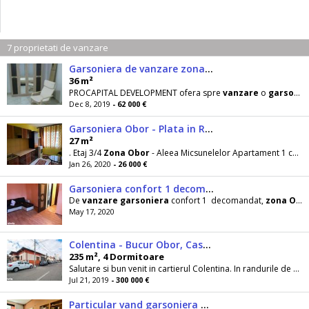
7 proprietati de vanzare
Garsoniera de vanzare zona Obor-bloc mixt
36 m²
PROCAPITAL DEVELOPMENT ofera spre
vanzare
o
garsoniera
Dec 8, 2019
- 62 000 €
Garsoniera Obor - Plata in Rate
27 m²
. Etaj 3/4
Zona
Obor
- Aleea Micsunelelor Apartament 1 camera decomandat (hol lung) - bucatarie si
Jan 26, 2020
- 26 000 €
Garsoniera confort 1 decomandata cu imbunatatiri
De
vanzare
garsoniera
confort 1 decomandat,
zona
Obor
May 17, 2020
Colentina - Bucur Obor, Casa familiei tale te asteapta!
235 m², 4 Dormitoare
Salutare si bun venit in cartierul Colentina. In randurile de mai jos, te invit sa descoperi un imobil complet si complex, ce iti poate gazdui...
Jul 21, 2019
- 300 000 €
Particular vand garsoniera mare in zona centrala in vila cu curte