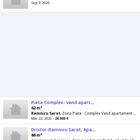
Sep 7, 2020
Piata Complex- vand apartament 3 camere
62 m²
Ramnicu
Sarat
, Zona Piata - Complex Vand apartament 3 camere, confort 1, decomandat, suparafata
Mar 22, 2020
- 26 000 €
Dristor-Ramnicu Sarat, Apartament 4 camere mobilat-utilat
86 m²