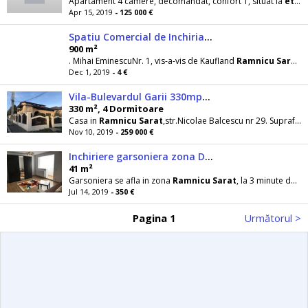
Apartament 4 camere, decomandat, confort 1, situat la
etajul
Apr 15, 2019
- 125 000 €
Spatiu Comercial de Inchiriat Rm Sarat 900 mp
900 m²
. Mihai EminescuNr. 1, vis-a-vis de Kaufland
Ramnicu
Sarat
. 
Dec 1, 2019
- 4 €
Vila-Bulevardul Garii 330mp2,la cheie
330 m², 4 Dormitoare
Casa in
Ramnicu
Sarat
,str.Nicolae Balcescu nr 29. Suprafata 330mp2. Demisol+Parter+
Nov 10, 2019
- 259 000 €
Inchiriere garsoniera zona Dristor
41 m²
Garsoniera se afla in zona
Ramnicu
Sarat
, la 3 minute de mers pe jos de statia de metrou Dristor
Jul 14, 2019
- 350 €
Pagina 1
Următorul >