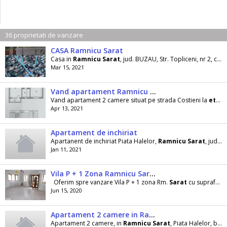
36 proprietati de vanzare
CASA Ramnicu Sarat
Casa in
Ramnicu
Sarat
, jud. BUZAU, Str. Topliceni, nr 2, cu
e
Mar 15, 2021
Vand apartament Ramnicu Sarat
Vand apartament 2 camere situat pe strada Costieni la
etajul
Apr 13, 2021
Apartament de inchiriat
Apartanent de inchiriat Piata Halelor,
Ramnicu
Sarat
, jud. Buzau 2 camere,
Jan 11, 2021
Vila P + 1 Zona Ramnicu Sarat
Oferim spre vanzare Vila P + 1 zona Rm.
Sarat
cu suprafata totala in jur de 350.mp., suprafata
Jun 15, 2020
Apartament 2 camere in Ramnicu Sarat zona Kaufland
Apartament 2 camere, in
Ramnicu
Sarat
, Piata Halelor, bloc 16 C, cu vecini linistiti ( bloc