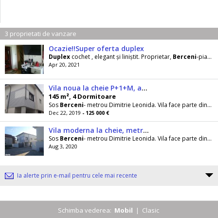
3 proprietati de vanzare
Ocazie!!Super oferta duplex
Duplex
cochet , elegant și liniștit. Proprietar,
Berceni
-piața Reșița ,3 camere mansarda, complet
Apr 20, 2021
Vila noua la cheie P+1+M, apropiere metrou Dimitrie Leonida
145 m², 4 Dormitoare
Sos
Berceni
- metrou Dimitrie Leonida. Vila face parte dintr-un ansambu de tip
Dec 22, 2019
- 125 000 €
Vila moderna la cheie, metrou Dimitrie Leonida
Sos
Berceni
- metrou Dimitrie Leonida. Vila face parte dintr-un ansamblu de tip
Aug 3, 2020
Ia alerte prin e-mail pentru cele mai recente
Schimba vederea:
Mobil
|
Clasic