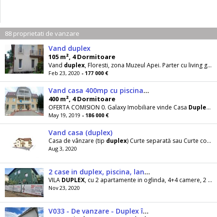
88 proprietati de vanzare
Vand duplex
105 m², 4 Dormitoare
Vand
duplex
, Floresti, zona Muzeul Apei. Parter cu living generos cu şemineu, bucătărie si loc
Feb 23, 2020
- 177 000 €
Vand casa 400mp cu piscina la Platou Cornesti - Pret 465 euro\/m2
400 m², 4 Dormitoare
OFERTA COMISION 0. Galaxy Imobiliare vinde Casa
Duplex
cu
May 19, 2019
- 186 000 €
Vand casa (duplex)
Casa de vânzare (tip
duplex
) Curte separată sau Curte comuna in cazul unei bune înțelegeri
Aug 3, 2020
2 case in duplex, piscina, langa metrou Dimitrie Leonida
VILA
DUPLEX
, cu 2 apartamente in oglinda, 4+4 camere, 2 bucatarii, 4 bai (+1 wc de serviciu), P+1+M
Nov 23, 2020
V033 - De vanzare - Duplex în Timișoara