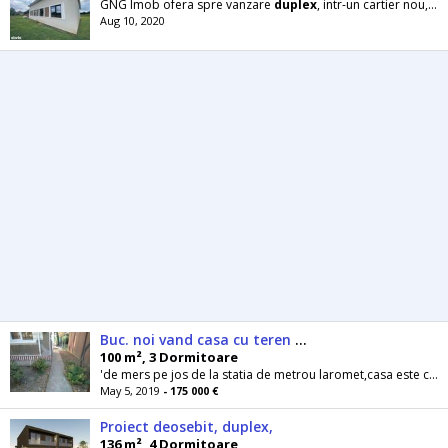
GNG Imob ofera spre vanzare
duplex
, intr-un cartier nou, cu parc si
Aug 10, 2020
Buc. noi vand casa cu teren 30mx10 m,si garaj,are vad
100 m², 3 Dormitoare
'de mers pe jos de la statia de metrou laromet,casa este construita in 1960 ,tip .
May 5, 2019
- 175 000 €
Proiect deosebit, duplex,
136 m², 4 Dormitoare