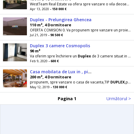
WestTeam Real Estate va ofera spre vanzare o vila deosebita care face parte dintr-un sistem
Apr 13, 2020
- 150 000 €
Duplex - Prelungirea Ghencea
110 m², 4 Dormitoare
OFERTA COMISION 0. Va propunem spre vanzare un proiect superb de case tip
Jul 21, 2019
- 90 500 €
Duplex 3 camere Cosmopolis
90 m²
Va oferim spre închiriere un
Duplex
de 3 camere situat in Complexul Cosmopolis, zona de Nord a
Feb 9, 2020
- 600 €
Casa mobilata de Lux in , piscina ,teren 1500mp
200 m², 4 Dormitoare
propunem, spre vanzare o casa de vacanta,TIP
DUPLEX
,partea stanga, complet utilata si mobilata , de lux
May 12, 2019
- 130 000 €
Pagina 1
Următorul >