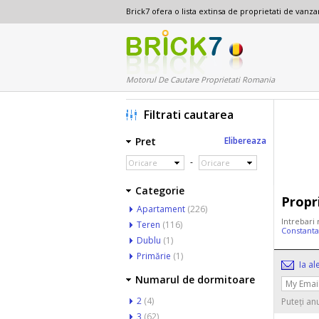
Brick7 ofera o lista extinsa de proprietati de van
Motorul De Cautare Proprietati Romania
Filtrati cautarea
Pret
Elibereaza
-
Oricare
Oricare
Categorie
Propr
Apartament
(226)
Intrebari
Teren
(116)
Constant
Dublu
(1)
Primărie
(1)
Ia al
Numarul de dormitoare
2
(4)
Puteți an
3
(62)