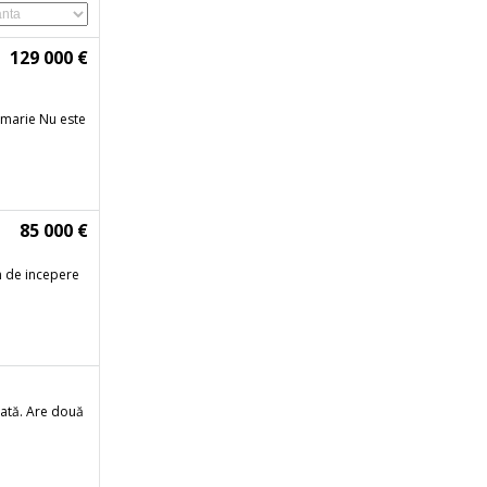
129 000 €
imarie Nu este
85 000 €
n de incepere
jată. Are două