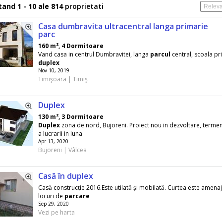
and 1 - 10 ale 814
proprietati
Casa dumbravita ultracentral langa primarie
parc
160 m², 4 Dormitoare
Vand casa in centrul Dumbravitei, langa
parcul
central, scoala pr
duplex
Nov 10, 2019
Timişoara | Timiş
Duplex
130 m², 3 Dormitoare
Duplex
zona de nord, Bujoreni. Proiect nou in dezvoltare, terme
a lucrarii in luna
Apr 13, 2020
Bujoreni | Vâlcea
Casă în duplex
Casă construcție 2016.Este utilată și mobilată. Curtea este amena
locuri de
parcare
Sep 29, 2020
Vezi pe harta