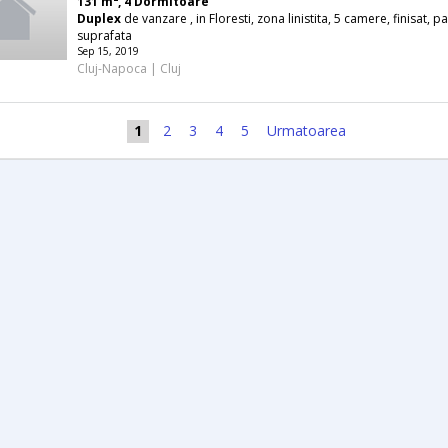
131 m², 4 Dormitoare
Duplex
de vanzare , in Floresti, zona linistita, 5 camere, finisat, pa
suprafata
Sep 15, 2019
Cluj-Napoca | Cluj
1
2
3
4
5
Urmatoarea