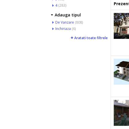
Prezent
4
(283)
Adauga tipul
De Vanzare
(808)
Inchiriaza
(6)
Aratati toate filtrele