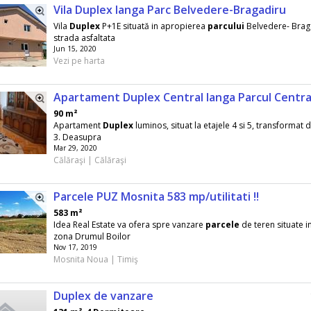
Vila Duplex langa Parc Belvedere-Bragadiru
Vila
Duplex
P+1E situată in apropierea
parcului
Belvedere- Brag
strada asfaltata
Jun 15, 2020
Vezi pe harta
Apartament Duplex Central langa Parcul Centra
90 m²
Apartament
Duplex
luminos, situat la etajele 4 si 5, transformat 
3. Deasupra
Mar 29, 2020
Călăraşi | Călăraşi
Parcele PUZ Mosnita 583 mp/utilitati !!
583 m²
Idea Real Estate va ofera spre vanzare
parcele
de teren situate i
zona Drumul Boilor
Nov 17, 2019
Mosnita Noua | Timiş
Duplex de vanzare