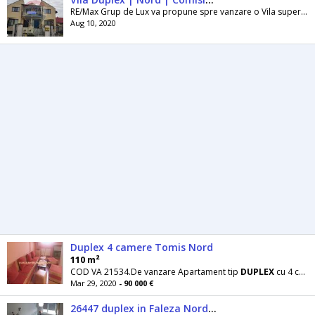
RE/Max Grup de Lux va propune spre vanzare o Vila superba tip
Aug 10, 2020
Duplex 4 camere Tomis Nord
110 m²
COD VA 21534.De vanzare Apartament tip
DUPLEX
cu 4 camere, 3 dormitoare, living,2 băi, scară
Mar 29, 2020
- 90 000 €
26447 duplex in Faleza Nord - 1 camera