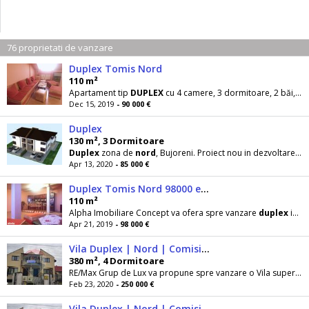
76 proprietati de vanzare
Duplex Tomis Nord
110 m²
Apartament tip
DUPLEX
cu 4 camere, 3 dormitoare, 2 băi, scară interioară. Comportă modificări
Dec 15, 2019
- 90 000 €
Duplex
130 m², 3 Dormitoare
Duplex
zona de
nord
, Bujoreni. Proiect nou in dezvoltare, termen de incepere a lucrarii in luna
Apr 13, 2020
- 85 000 €
Duplex Tomis Nord 98000 euro
110 m²
Alpha Imobiliare Concept va ofera spre vanzare
duplex
in zona Tomis
Apr 21, 2019
- 98 000 €
Vila Duplex | Nord | Comision 0% |
380 m², 4 Dormitoare
RE/Max Grup de Lux va propune spre vanzare o Vila superba tip
Feb 23, 2020
- 250 000 €
Vila Duplex | Nord | Comision 0% |