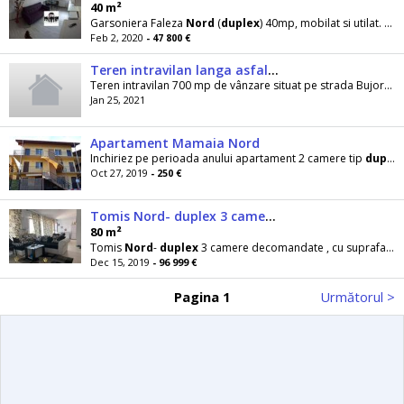
40 m²
Garsoniera Faleza
Nord
(
duplex
) 40mp, mobilat si utilat. Pret 47 800 euro cod 26447 Anunturi
Feb 2, 2020
- 47 800 €
Teren intravilan langa asfalt si utilitati 700 mp
Teren intravilan 700 mp de vânzare situat pe strada Bujorului (Alea
Jan 25, 2021
Apartament Mamaia Nord
Inchiriez pe perioada anului apartament 2 camere tip
duplex
Oct 27, 2019
- 250 €
Tomis Nord- duplex 3 camere decomandate
80 m²
Tomis
Nord
-
duplex
3 camere decomandate , cu suprafata de 80 mp, 2 bai, 2 balcoane, in bloc nou
Dec 15, 2019
- 96 999 €
Pagina 1
Următorul >