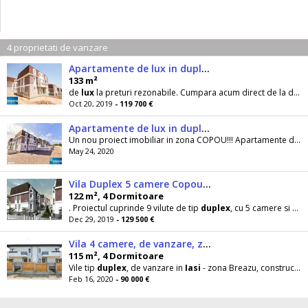
4 proprietati de vanzare
Apartamente de lux in duplex, zona Copou, Comision 0%
133 m²
de
lux
la preturi rezonabile. Cumpara acum direct de la dezvoltator!!!Fiecare locuinta din Royal London
Oct 20, 2019
- 119 700 €
Apartamente de lux in duplex, zona Copou, Comision 0%, Direct dezvolta
Un nou proiect imobiliar in zona COPOU!!! Apartamente de
l
May 24, 2020
Vila Duplex 5 camere Copou nou 2019
122 m², 4 Dormitoare
. Proiectul cuprinde 9 vilute de tip
duplex
, cu 5 camere si este localizat in
Dec 29, 2019
- 129 500 €
Vila 4 camere, de vanzare, zona Breazu
115 m², 4 Dormitoare
Vile tip
duplex
, de vanzare in
Iasi
- zona Breazu, constructie 2018 pe cadre cu caramida de 30cm
Feb 16, 2020
- 90 000 €