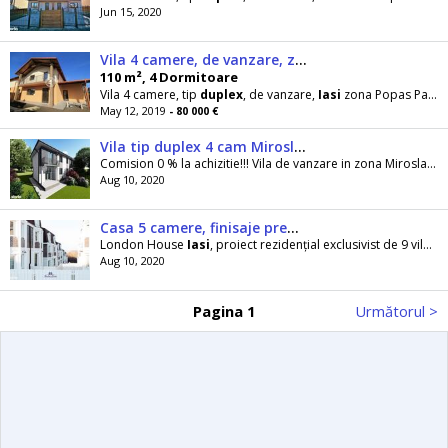
Jun 15, 2020
Vila 4 camere, de vanzare, zona Popas Pacurari
110 m², 4 Dormitoare
Vila 4 camere, tip
duplex
, de vanzare,
Iasi
zona Popas Pacurari, P+E, constructie 2018 din caramida
May 12, 2019
- 80 000 €
Vila tip duplex 4 cam Miroslava
Comision 0 % la achizitie!!! Vila de vanzare in zona Miroslava-
Aug 10, 2020
Casa 5 camere, finisaje premium, Copou,Iasi
London House
Iasi
, proiect rezidențial exclusivist de 9 vile tip
Aug 10, 2020
Pagina 1
Următorul >