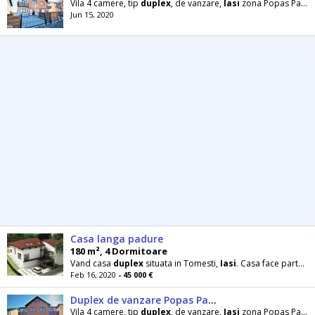
Vila 4 camere, tip
duplex
, de vanzare,
Iasi
zona Popas Pacurari, P+E+pod, constructie 2020din
Jun 15, 2020
Casa langa padure
180 m², 4 Dormitoare
Vand casa
duplex
situata in Tomesti,
Iasi
. Casa face parte dintr-un
Feb 16, 2020
- 45 000 €
Duplex de vanzare Popas Pacurari pret 72000 euro
Vila 4 camere, tip
duplex
, de vanzare,
Iasi
zona Popas Pacurari, pret 72000 euro, P+E+pod