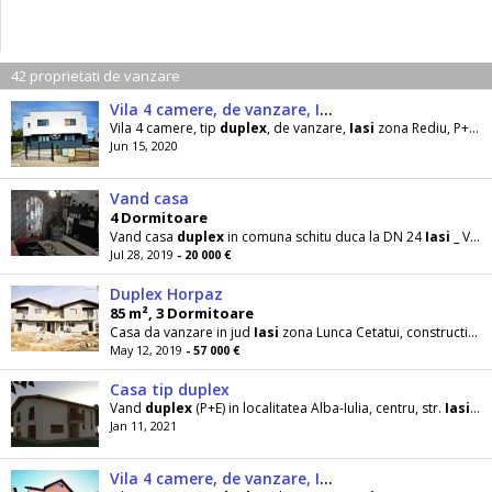
42 proprietati de vanzare
Vila 4 camere, de vanzare, Iasi zona Rediu
Vila 4 camere, tip
duplex
, de vanzare,
Iasi
zona Rediu, P+E, constructie 2018 din caramida, avand o
Jun 15, 2020
Vand casa
4 Dormitoare
Vand casa
duplex
in comuna schitu duca la DN 24
Iasi
_ Vaslui .Casa deține 2 dormitoare,bucătărie
Jul 28, 2019
- 20 000 €
Duplex Horpaz
85 m², 3 Dormitoare
Casa da vanzare in jud
Iasi
zona Lunca Cetatui, constructie 2017 din caramida, cu placa de beton
May 12, 2019
- 57 000 €
Casa tip duplex
Vand
duplex
(P+E) in localitatea Alba-Iulia, centru, str.
Iasilor
Jan 11, 2021
Vila 4 camere, de vanzare, Iasi zona Popas Pacurari-Valea Lupului