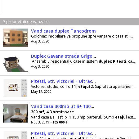
7 proprietati de vanzare
Vand casa duplex Tancodrom
GoldMax Imobiliare va propune spre vanzare o casa stil mediteranean, tip
Aug 3, 2020
Duplex Gavana strada Grigoresti, la cheie
Ansamblu rezidential 6 case in sistem
duplex
Pitesti
, cartier Gavana, strada Grigoresti, zona
Aug 3, 2020
Pitesti, Str. Victoriei - Ultracentral: studio, confort 1, etajul 2
Victoriei: studio, confort 1,
etajul
2. Suprafata apartament: 42.65 mp Suprafata construita
May 17, 2020
Vand casa 300mp utili+ 1300mp teren
300 m², 4 Dormitoare
Vand casa Balilesti,p+1,150 mp parterul,150mp
etajul
este tip
Nov 3, 2019
- 105 000 €
Pitesti, Str. Victoriei - Ultracentral: studio, finisaje superioare
Maia Victoriei: studio,
etajul
3, finisaje superioare Suprafata apartament: 41.65 mp Suprafata