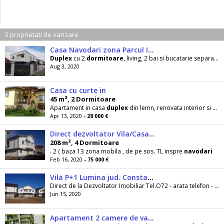
5 proprietati de vanzare
Casa Navodari zona Parcul Ion Dobre
Duplex
cu 2
dormitoare
, living, 2 bai si bucatarie separata de living. cu toate utilitatile: apa
Aug 3, 2020
Casa cu curte in
45 m², 2 Dormitoare
Apartament in casa
duplex
din lemn, renovata interior si exterior in 2019 de vanzare in Vatra
Apr 13, 2020
- 28 000 €
Direct dezvoltator Vila/Casa P+1 com
208 m², 4 Dormitoare
. 2 ( baza 13 zona mobila , de pe sos. TL inspre
navodari
Feb 16, 2020
- 75 000 €
Vila P+1 Lumina jud. Constanta
Direct de la Dezvoltator Imobiliar Tel.O72 - arata telefon - Tel.O72 - arata telefon - Acte obtinute Receptie finala , Certificat de Atestare. Acte...
Jun 15, 2020
Apartament 2 camere de vanzare, Mamaia Nord , Alezzi Beach Resort