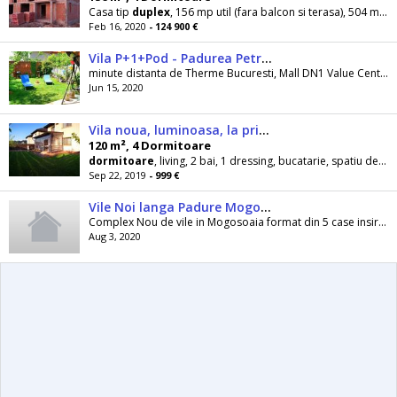
Casa tip
duplex
, 156 mp util (fara balcon si terasa), 504 mp teren 12-15 minute Mobexpert Pipera
Feb 16, 2020
- 124 900 €
Vila P+1+Pod - Padurea Petresti
minute distanta de Therme Bucuresti, Mall DN1 Value Center, Aeroportul
Jun 15, 2020
Vila noua, luminoasa, la prima inchiriere - padure
120 m², 4 Dormitoare
dormitoare
, living, 2 bai, 1 dressing, bucatarie, spatiu de depozitare, beci si terasa construita, vila
Sep 22, 2019
- 999 €
Vile Noi langa Padure Mogosoaia - Pozitie Excelenta!
Complex Nou de vile in Mogosoaia format din 5 case insiruite si 2 case in
Aug 3, 2020