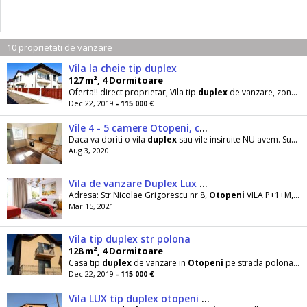
10 proprietati de vanzare
Vila la cheie tip duplex
127 m², 4 Dormitoare
Oferta!! direct proprietar, Vila tip
duplex
de vanzare, zona de nord, zona cu vile! Acesta are o
Dec 22, 2019
- 115 000 €
Vile 4 - 5 camere Otopeni, complex Otopeni City Gardens, 0% comision
Daca va doriti o vila
duplex
sau vile insiruite NU avem. Suntem
Aug 3, 2020
Vila de vanzare Duplex Lux zona de Nord Baneasa Otopeni
Adresa: Str Nicolae Grigorescu nr 8,
Otopeni
VILA P+1+M, 4 camere, 3 bai, 2 locuri de parcare, 160
Mar 15, 2021
Vila tip duplex str polona
128 m², 4 Dormitoare
Casa tip
duplex
de vanzare in
Otopeni
pe strada polona.
Du
Dec 22, 2019
- 115 000 €
Vila LUX tip duplex otopeni str munteniei 3-min mall baneasa