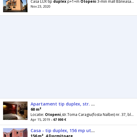
Casa LUX tip
duplex
p+1+m
Otopeni
3-min mall Băneasa Construcție noua ! 271 mp utili Casa
Nov 23, 2020
Apartament tip duplex, str. Nalbei
60 m²
Locatie:
Otopeni
,str.Toma Caragiu(fosta Nalbei) nr. 37, bl. 1, sc.1, ap. 11Vand apartament
Apr 15, 2019
- 67 000 €
Casa - tip duplex, 156 mp util, 504 mp teren
156 m², 4 Dormitoare