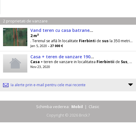
2 proprietati de vanzare
Vand teren cu casa batraneasca
2 m²
. Terenul se află în localitate
Fierbinti
de
sus
la 350 metri de Barul lui Bobita pe strada lautarilor nr
Jan 5, 2020
- 27 000 €
Casa + teren de vanzare 1900MP
Casa
+ teren de vanzare in localitatea
Fierbintii
de
Sus
, str.Mesteacanului, jud.Ialomita.
Nov 23, 2020
Ia alerte prin e-mail pentru cele mai recente
Schimba vederea:
Mobil
|
Clasic
Copyright © 2026 Brick7