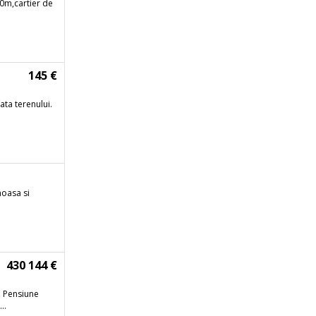
30m,cartier de
145 €
ata terenului.
moasa si
430 144 €
u Pensiune
..