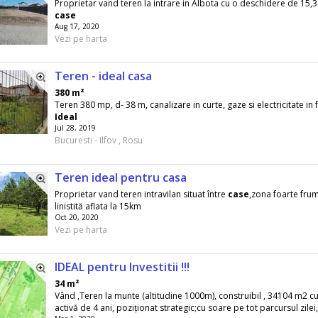
Proprietar vand teren la intrare in Albota cu o deschidere de 15,
case
Aug 17, 2020
Vezi pe harta
Teren - ideal casa
380 m²
Teren 380 mp, d- 38 m, canalizare in curte, gaze si electricitate in f
Ideal
Jul 28, 2019
Bucuresti - Ilfov , Rosu
Teren ideal pentru casa
Proprietar vand teren intravilan situat între
case
,zona foarte fru
linistită aflata la 15km
Oct 20, 2020
Vezi pe harta
IDEAL pentru Investitii !!!
34 m²
Vând ,Teren la munte (altitudine 1000m), construibil , 34104 m2 c
activă de 4 ani, poziționat strategic;cu soare pe tot parcursul zilei,.