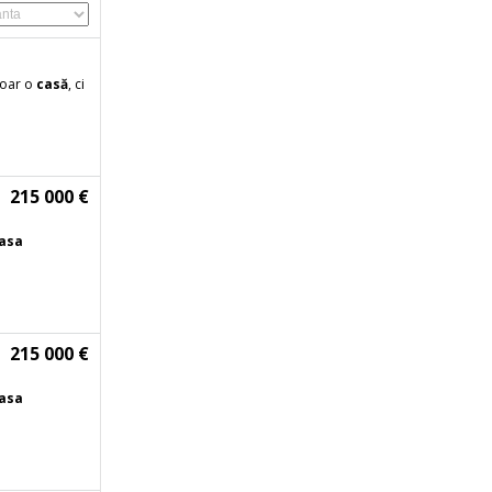
doar o
casă
, ci
215 000 €
asa
215 000 €
asa