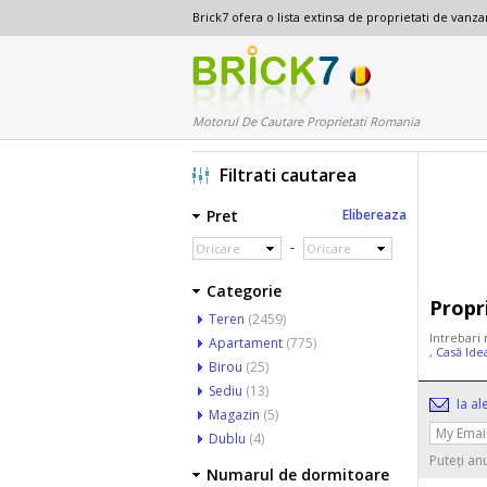
Brick7 ofera o lista extinsa de proprietati de van
Motorul De Cautare Proprietati Romania
Filtrati cautarea
Pret
Elibereaza
-
Oricare
Oricare
Categorie
Propr
Teren
(2459)
Intrebari 
Apartament
(775)
,
Casă Ide
Birou
(25)
Sediu
(13)
Ia al
Magazin
(5)
Dublu
(4)
Puteți an
Numarul de dormitoare