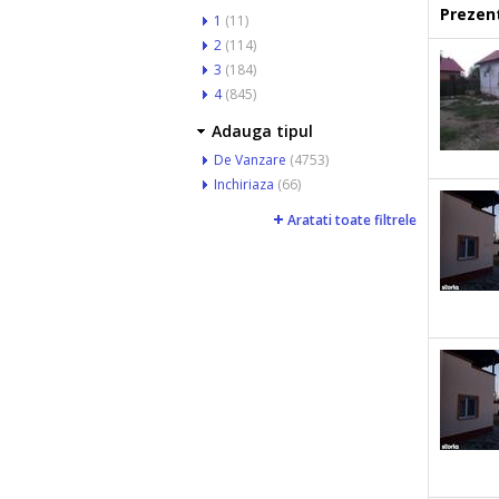
Prezent
1
(11)
2
(114)
3
(184)
4
(845)
Adauga tipul
De Vanzare
(4753)
Inchiriaza
(66)
Aratati toate filtrele