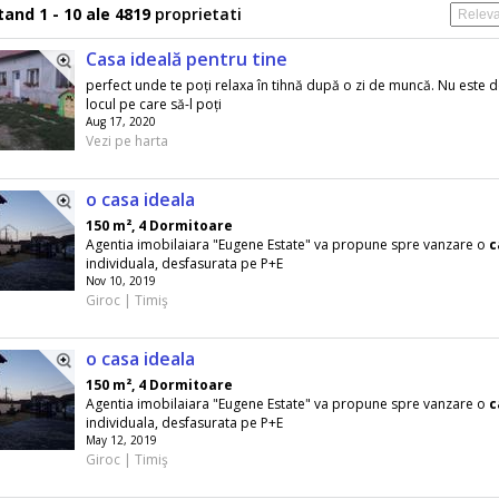
and 1 - 10 ale 4819
proprietati
Casa ideală pentru tine
perfect unde te poți relaxa în tihnă după o zi de muncă. Nu este 
locul pe care să-l poți
Aug 17, 2020
Vezi pe harta
o casa ideala
150 m², 4 Dormitoare
Agentia imobilaiara "Eugene Estate" va propune spre vanzare o
c
individuala, desfasurata pe P+E
Nov 10, 2019
Giroc | Timiş
o casa ideala
150 m², 4 Dormitoare
Agentia imobilaiara "Eugene Estate" va propune spre vanzare o
c
individuala, desfasurata pe P+E
May 12, 2019
Giroc | Timiş