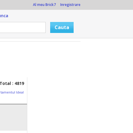
Al meu Brick7
Inregistrare
unca
Total : 4819
tamentul Ideal