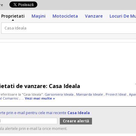
zare
Proprietati
Maşini
Motocicleta
Vanzare
Locuri De M
ietati de vanzare:
Casa Ideala
referitoare la "Casa Ideala":
Garsoniera Ideala
,
Mansarda Ideale
,
Proiect Ideal
,
Apar
al Comarnic
, ...
Vezi mai multe »
erte prin e-mail pentru cele mai recente
Casa Ideala
ula alertele prin e-mail la orice moment.