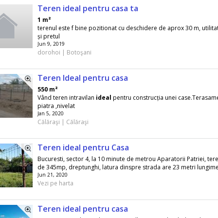
Teren ideal pentru casa ta
1 m²
terenul este f bine pozitionat cu deschidere de aprox 30 m, utilitati
și pretul
Jun 9, 2019
dorohoi | Botoşani
Teren Ideal pentru casa
550 m²
Vând teren intravilan
ideal
pentru construcția unei case.Terasame
piatra ,nivelat
Jan 5, 2020
Călăraşi | Călăraşi
Teren ideal pentru Casa
Bucuresti, sector 4, la 10 minute de metrou Aparatorii Patriei, ter
de 345mp, dreptunghi, latura dinspre strada are 23 metri lungime.
Jun 21, 2020
Vezi pe harta
Teren ideal pentru casa