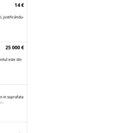
14 €
, justificându-
25 000 €
ntul este din
en in suprafata
..