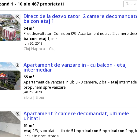
and 1 - 10 ale 467
proprietati
Direct de la dezvoltator! 2 camere decomandat
balcon etaj 1
54 m²
Pret dezvoltator! Comision 0%! Apartament nou cu 2 camere de
balcon
,
etaj
1, intr
Jun 30, 2019
Cluj-Napoca | Cluj
Apartament de vanzare in - cu balcon - etaj
intermediar
55 m²
Apartament de vanzare in Sibiu - 3 camere, 2 bai -
etaj
intermedi
propunem spre vanzare
Jan 26, 2020
Sibiu | Sibiu
Apartament 2 camere decomandat, ultimele
unitati
51 m²
etaj
2/3, suprafata utila de 51mp +
balcon
5mp +
balcon
2mp, l
inclus in pret, stradal