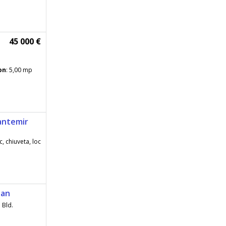
45 000 €
on
: 5,00 mp
antemir
, chiuveta, loc
ean
 Bld.