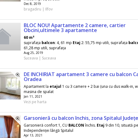
Dec 8, 2019
bragadiru | Ilfov
BLOC NOU! Apartamente 2 camere, cartier
Obcini,ultimele 3 apartamente
60 m²
suprafața
balcon
: 4, 61 mp
Etaj
2: 55,75 mp utili, suprafața
balc
61,28 mp utili, suprafața
Aug 25, 2019
Suceava | Suceava
DE INCHIRIAT apartament 3 camere cu balcon C
Oradea
Apartament la
etajul
1 cu 3 camere + 2 bai (una cu dus walk-in, wc
masina de spalat
Jan 11, 2021
Vezi pe harta
Garsonieră cu balcon închis, zona Spitalul Județ
Garsonieră confort 1, CU
BALCON
închis.
Etaj
9 din 10, situată pe
Independenței lângă Spitalul
Apr 13, 2021