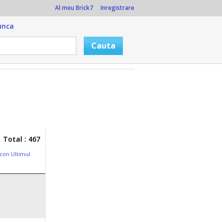
Al meu Brick7
Inregistrare
unca
Total : 467
con Ultimul