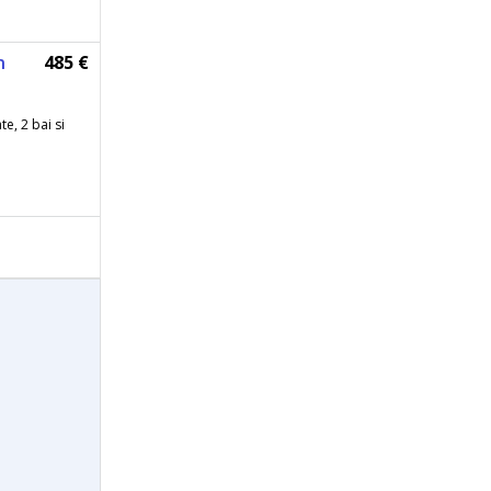
n
485 €
e, 2 bai si