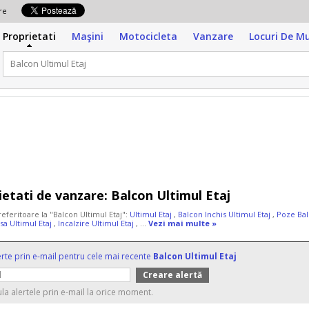
zare
Proprietati
Maşini
Motocicleta
Vanzare
Locuri De M
ietati de vanzare:
Balcon Ultimul Etaj
referitoare la "Balcon Ultimul Etaj":
Ultimul Etaj
,
Balcon Inchis Ultimul Etaj
,
Poze Bal
sa Ultimul Etaj
,
Incalzire Ultimul Etaj
, ...
Vezi mai multe »
erte prin e-mail pentru cele mai recente
Balcon Ultimul Etaj
ula alertele prin e-mail la orice moment.