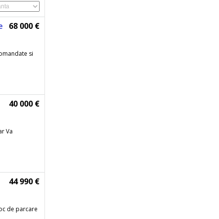
e
68 000 €
comandate si
40 000 €
ar Va
44 990 €
oc de parcare