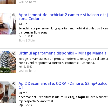
Vezi pe harta
Apartament de inchiriat 2 camere si balcon etaj
zona Cedonia
46 m²
Se inchiriaza pe termen lung apartament mobilat si utilat, cu 2 ca
balcon
, in Sibiu zona
Dec 15, 2019
Sibiu | Sibiu
Ultimul apartament disponibil – Mirage Mamaia
Mirage IV Mamaia este un proiect modern cu finisaje de calitate sit
zonă cu ridicat potențial turistic și economic – Stațiunea...
Jul 19, 2020
Vezi pe harta
Ap 2 Decomandate, CORA - Zimbru, 52mp+balco
CT
50 m²
decomandat. Este situat la
ultimiul
etaj
,
etajul
10. Are o suprafa
mp respectiv 58 mp total
Sep 1, 2019