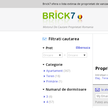
Brick7 ofera o lista extinsa de proprietati de van
Motorul De Cautare Proprietati Romania
Filtrati cautarea
Pret
Elibereaza
-
Oricare
Oricare
Categorie
Propr
Apartament
(367)
Intrebari 
Teren
(18)
Etaj
,
Tera
Primărie
(1)
Numarul de dormitoare
Ia al
3
(6)
4
(57)
Puteți an