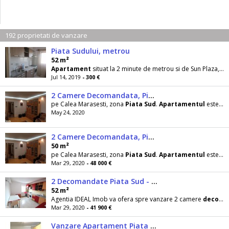
192 proprietati de vanzare
Piata Sudului, metrou
52 m²
Apartament
situat la 2 minute de metrou si de Sun Plaza,
d
Jul 14, 2019
- 300 €
2 Camere Decomandata, Piata Sud
pe Calea Marasesti, zona
Piata
Sud
.
Apartamentul
este spatios, compartimentat optim si dispune de balcon
May 24, 2020
2 Camere Decomandata, Piata Sud
50 m²
pe Calea Marasesti, zona
Piata
Sud
.
Apartamentul
este spatios, compartimentat optim si dispune de balcon
Mar 29, 2020
- 48 000 €
2 Decomandate Piata Sud - Mobilat
52 m²
Agentia IDEAL Imob va ofera spre vanzare 2 camere
decomandate
Mar 29, 2020
- 41 900 €
Vanzare Apartament Piata Sud