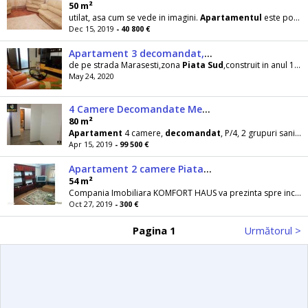
50 m²
utilat, asa cum se vede in imagini.
Apartamentul
este pozitionat bine, in apropiere de
Dec 15, 2019
- 40 800 €
Apartament 3 decomandat,Piata Sud,semimobilat
de pe strada Marasesti,zona
Piata
Sud
,construit in anul 1986 imobil prevazut cu sarpanta izolata ,planseu
May 24, 2020
4 Camere Decomandate Metrou Piata Sudului
80 m²
Apartament
4 camere,
decomandat
, P/4, 2 grupuri sanitare, suprafata utila 80 mp,renovat recent
Apr 15, 2019
- 99 500 €
Apartament 2 camere Piata Sud
54 m²
Compania Imobiliara KOMFORT HAUS va prezinta spre inchiriere
Oct 27, 2019
- 300 €
Pagina 1
Următorul >