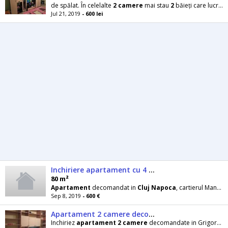
de spălat. În celelalte
2
camere
mai stau
2
băieți care lucrează. Se cauta tot 1 băiat.
Jul 21, 2019
- 600 lei
Inchiriere apartament cu 4 camere, Manastiur, Aleea Peana
80 m²
Apartament
decomandat in
Cluj
Napoca
, cartierul Manastur, Aleea Peana, aproape de mijlocele
Sep 8, 2019
- 600 €
Apartament 2 camere decomandate Grigorescu
Inchiriez
apartament
2
camere
decomandate in Grigorescu, zona Panemar, Hateg.