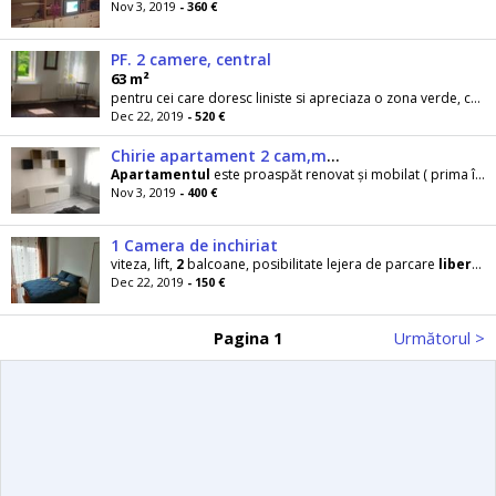
Nov 3, 2019
- 360 €
PF. 2 camere, central
63 m²
pentru cei care doresc liniste si apreciaza o zona verde, curata, sigura. Compus din
Dec 22, 2019
- 520 €
Chirie apartament 2 cam,manastur
Apartamentul
este proaspăt renovat și mobilat ( prima închiriere ) , format din
Nov 3, 2019
- 400 €
1 Camera de inchiriat
viteza, lift,
2
balcoane, posibilitate lejera de parcare
libera
Dec 22, 2019
- 150 €
Pagina 1
Următorul >