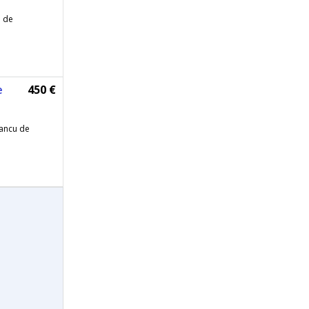
u de
e
450 €
Iancu de