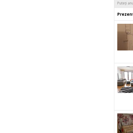
Puteți an
Prezent