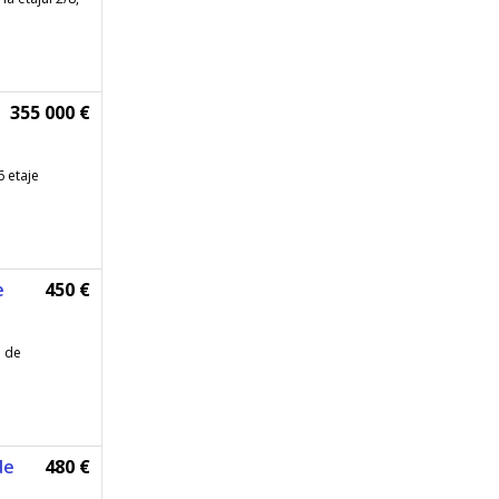
355 000 €
6 etaje
e
450 €
u de
de
480 €