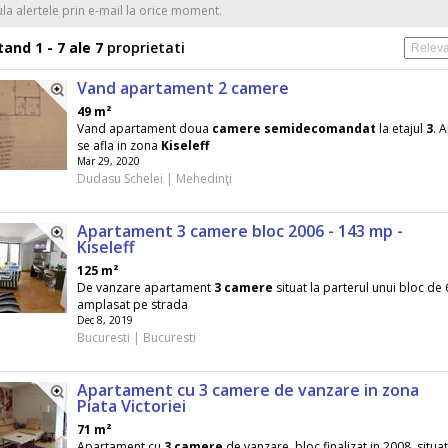
ula alertele prin e-mail la orice moment.
and 1 - 7 ale 7
proprietati
Vand apartament 2 camere
49 m²
Vand apartament doua
camere
semidecomandat
la etajul
3
. 
se afla in zona
Kiseleff
Mar 29, 2020
Dudasu Schelei | Mehedinţi
Apartament 3 camere bloc 2006 - 143 mp -
Kiseleff
125 m²
De vanzare apartament
3
camere
situat la parterul unui bloc de 
amplasat pe strada
Dec 8, 2019
Bucuresti | Bucuresti
Apartament cu 3 camere de vanzare in zona
Piata Victoriei
71 m²
Apartament cu
3
camere
de vanzare, bloc finalizat in 2008, situat 