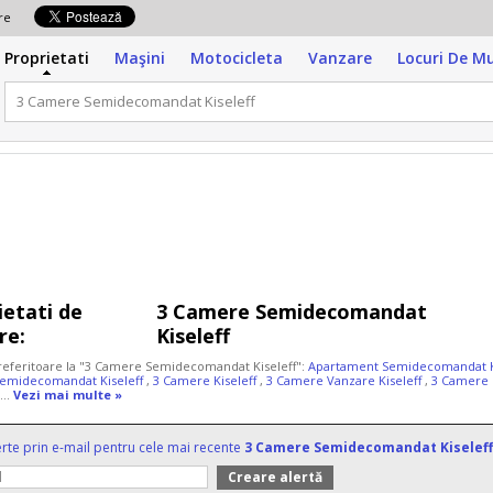
zare
Proprietati
Maşini
Motocicleta
Vanzare
Locuri De M
ietati de
3 Camere Semidecomandat
re:
Kiseleff
 referitoare la "3 Camere Semidecomandat Kiseleff":
Apartament Semidecomandat K
emidecomandat Kiseleff
,
3 Camere Kiseleff
,
3 Camere Vanzare Kiseleff
,
3 Camere K
 ...
Vezi mai multe »
erte prin e-mail pentru cele mai recente
3 Camere Semidecomandat Kiseleff