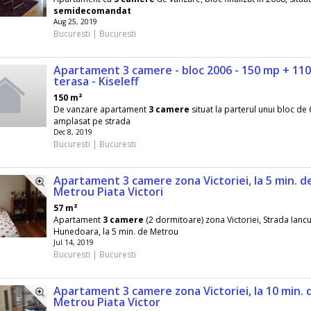
semidecomandat
Aug 25, 2019
Bucuresti | Bucuresti
Apartament 3 camere - bloc 2006 - 150 mp + 110
terasa - Kiseleff
150 m²
De vanzare apartament
3
camere
situat la parterul unui bloc de 
amplasat pe strada
Dec 8, 2019
Bucuresti | Bucuresti
Apartament 3 camere zona Victoriei, la 5 min. d
Metrou Piata Victori
57 m²
Apartament
3
camere
(2 dormitoare) zona Victoriei, Strada Ianc
Hunedoara, la 5 min. de Metrou
Jul 14, 2019
Bucuresti | Bucuresti
Apartament 3 camere zona Victoriei, la 10 min. 
Metrou Piata Victor