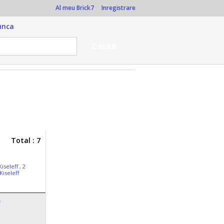
Al meu Brick7
Inregistrare
unca
Total : 7
iseleff
,
2
iseleff