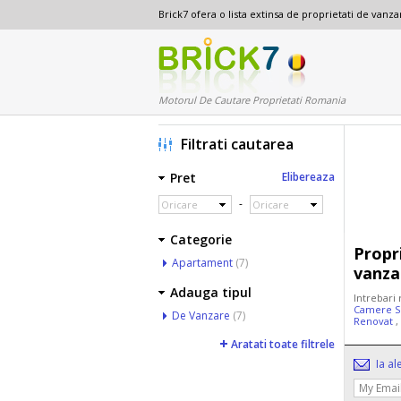
Brick7 ofera o lista extinsa de proprietati de van
Motorul De Cautare Proprietati Romania
Filtrati cautarea
Pret
Elibereaza
-
Oricare
Oricare
Categorie
Propr
Apartament
(7)
vanza
Adauga tipul
Intrebari
Camere S
De Vanzare
(7)
Renovat
,
Aratati toate filtrele
Ia al